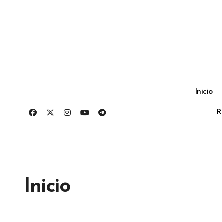
Ir
al
contenido
Inicio
R
Inicio