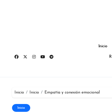
Ir
al
contenido
Inicio
R
Inicio
Inicio
Empatía y conexión emocional
Inicio