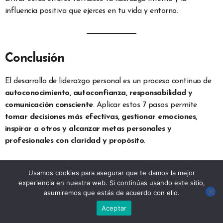
influencia positiva que ejerces en tu vida y entorno.
Conclusión
El desarrollo de liderazgo personal es un proceso continuo de
autoconocimiento, autoconfianza, responsabilidad y
comunicación consciente
. Aplicar estos 7 pasos permite
tomar decisiones más efectivas, gestionar emociones,
inspirar a otros y alcanzar metas personales y
profesionales con claridad y propósito
.
Recuerda:
ser un líder personal significa liderarte a ti mismo
Usamos cookies para asegurar que te damos la mejor
primero; de ahí nace la capacidad de impactar
experiencia en nuestra web. Si continúas usando este sitio,
positivamente a otros
.
asumiremos que estás de acuerdo con ello.
Aceptar