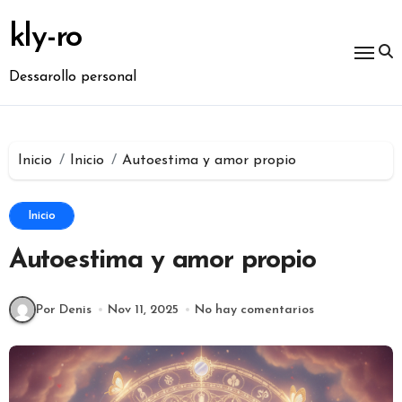
Ir
al
kly-ro
contenido
Dessarollo personal
Inicio
Inicio
Autoestima y amor propio
Inicio
Autoestima y amor propio
Por Denis
Nov 11, 2025
No hay comentarios