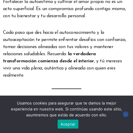
Fortalecer la autoestima y cultivar el amor propio no es un
acto superficial. Es un compromiso profundo contigo mismo,
con tu bienestar y tu desarrollo personal.
Cada paso que des hacia el autoconocimiento y la
autoaceptación te permite enfrentar desafíos con confianza,
tomar decisiones alineadas con tus valores y mantener
relaciones saludables. Recuerda:
la verdadera
transformación comienza desde el interior
, y tú mereces
vivir una vida plena, auténtica y alineada con quien eres
realmente.
📝 Tip final para tus lectores:
Usamos cookies para asegurar que te damos la mejor
experiencia en nuestra web. Si continúas usando este sitio,
asumiremos que estás de acuerdo con ello.
Prueba este plan durante una semana y observa los cambios.
Empieza con un pequeño hábito cada día, como escribir un
Aceptar
logro o decir “no” a algo que no te beneficia. La constancia es