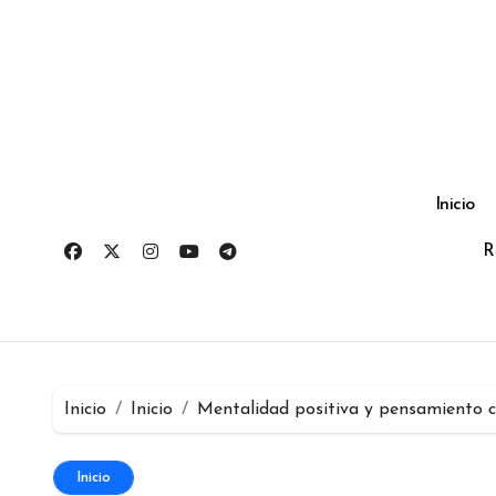
Ir
al
contenido
Inicio
R
Inicio
Inicio
Mentalidad positiva y pensamiento c
Inicio