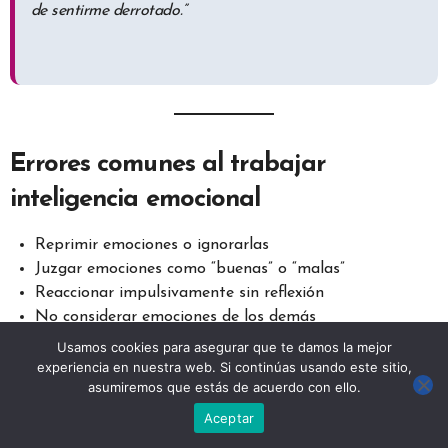
de sentirme derrotado.”
Errores comunes al trabajar
inteligencia emocional
Reprimir emociones o ignorarlas
Juzgar emociones como “buenas” o “malas”
Reaccionar impulsivamente sin reflexión
No considerar emociones de los demás
Evitar la autoconciencia y reflexión diaria
Usamos cookies para asegurar que te damos la mejor
experiencia en nuestra web. Si continúas usando este sitio,
Evitar estos errores permite
gestionar emociones, mejorar
asumiremos que estás de acuerdo con ello.
relaciones y tomar decisiones más equilibradas y
Aceptar
conscientes
.