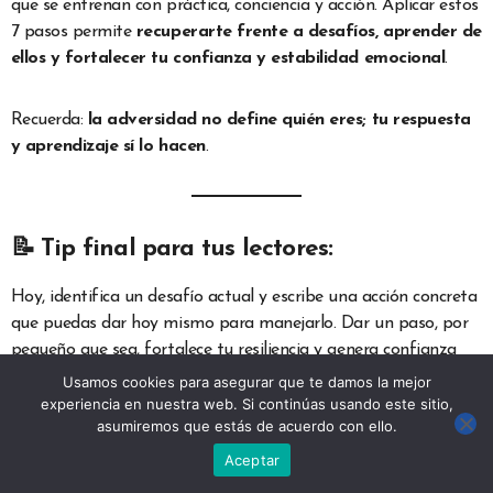
que se entrenan con práctica, conciencia y acción. Aplicar estos
7 pasos permite
recuperarte frente a desafíos, aprender de
ellos y fortalecer tu confianza y estabilidad emocional
.
Recuerda:
la adversidad no define quién eres; tu respuesta
y aprendizaje sí lo hacen
.
📝 Tip final para tus lectores:
Hoy, identifica un desafío actual y escribe una acción concreta
que puedas dar hoy mismo para manejarlo. Dar un paso, por
pequeño que sea, fortalece tu resiliencia y genera confianza
para avanzar.
Usamos cookies para asegurar que te damos la mejor
experiencia en nuestra web. Si continúas usando este sitio,
asumiremos que estás de acuerdo con ello.
Aceptar