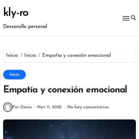
Ir
al
kly-ro
contenido
Dessarollo personal
Inicio
Inicio
Empatía y conexión emocional
Inicio
Empatía y conexión emocional
Por Denis
Nov 11, 2025
No hay comentarios