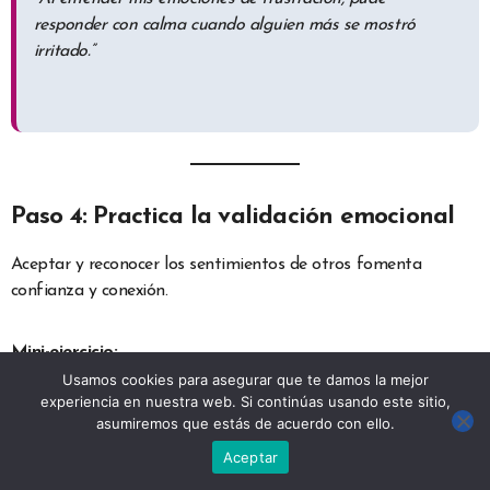
responder con calma cuando alguien más se mostró
irritado.”
Paso 4: Practica la validación emocional
Aceptar y reconocer los sentimientos de otros fomenta
confianza y conexión.
Mini-ejercicio:
Usamos cookies para asegurar que te damos la mejor
experiencia en nuestra web. Si continúas usando este sitio,
Frases como “Entiendo que te sientas así” o “Tiene
asumiremos que estás de acuerdo con ello.
sentido lo que sientes” muestran aceptación.
Aceptar
Ejemplo: